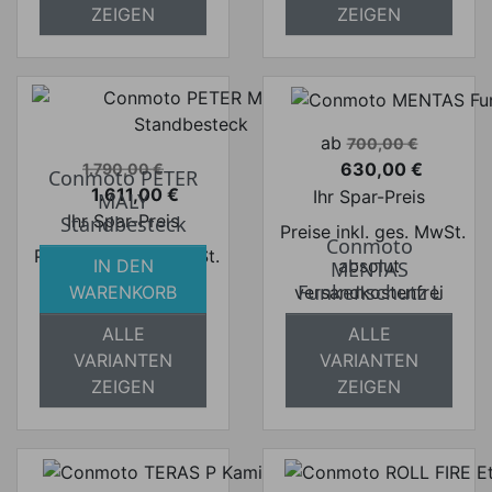
ZEIGEN
ZEIGEN
Verkaufspreis
ab
700,00 €
Verkaufspreis
630,00 €
1.790,00 €
Conmoto PETER
Preis
1.611,00 €
Ihr Spar-Preis
MALY
Preis
Ihr Spar-Preis
Standbesteck
Preise inkl. ges. MwSt.
Conmoto
Preise inkl. ges. MwSt.
absolut
IN DEN
MENTAS
absolut
Funkenschutz L
versandkostenfrei
WARENKORB
versandkostenfrei
ALLE
ALLE
VARIANTEN
VARIANTEN
ZEIGEN
ZEIGEN