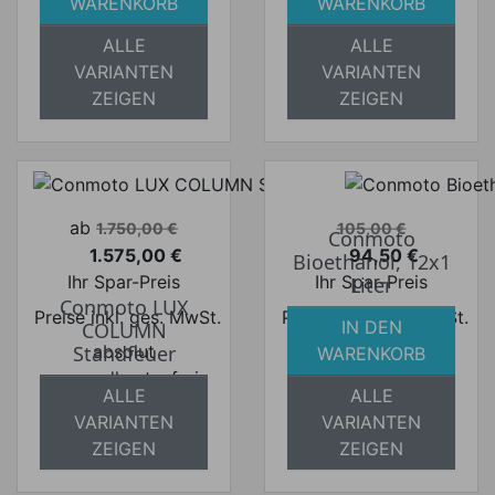
absolut
versandkostenfrei
WARENKORB
WARENKORB
versandkostenfrei
ALLE
ALLE
VARIANTEN
VARIANTEN
ZEIGEN
ZEIGEN
Verkaufspreis
Verkaufspreis
ab
1.750,00 €
105,00 €
Conmoto
1.575,00 €
94,50 €
Bioethanol, 12x1
Preis
Preis
Ihr Spar-Preis
Ihr Spar-Preis
Liter
Conmoto LUX
Preise inkl. ges. MwSt.
Preise inkl. ges. MwSt.
IN DEN
COLUMN
absolut
absolut
Standfeuer
WARENKORB
versandkostenfrei
versandkostenfrei
ALLE
ALLE
VARIANTEN
VARIANTEN
ZEIGEN
ZEIGEN