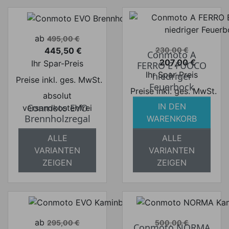
Verkaufspreis
ab
495,00 €
Verkaufspreis
445,50 €
230,00 €
Conmoto A
Preis
207,00 €
Ihr Spar-Preis
FERRO E FUOCO
Preis
Ihr Spar-Preis
niedriger
Preise inkl. ges. MwSt.
Feuerbock
Preise inkl. ges. MwSt.
absolut
IN DEN
absolut
Conmoto EVO
versandkostenfrei
Brennholzregal
WARENKORB
versandkostenfrei
ALLE
ALLE
VARIANTEN
VARIANTEN
ZEIGEN
ZEIGEN
Verkaufspreis
Verkaufspreis
ab
295,00 €
500,00 €
Conmoto NORMA