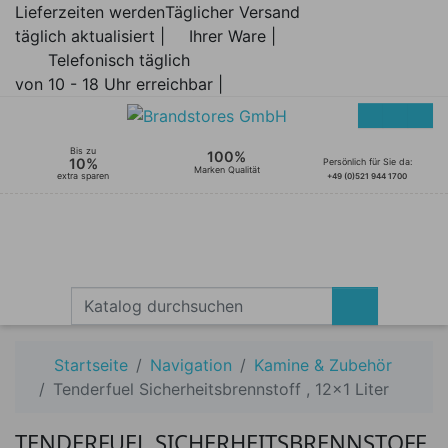
Lieferzeiten werden
Täglicher Versand
täglich aktualisiert |
Ihrer Ware |
Telefonisch täglich
von 10 - 18 Uhr erreichbar |
Bis zu
100%
10%
Persönlich für Sie da:
Marken Qualität
extra sparen
+49 (0)521 944 1700
Startseite
Navigation
Kamine & Zubehör
Tenderfuel Sicherheitsbrennstoff , 12x1 Liter
TENDERFUEL SICHERHEITSBRENNSTOFF