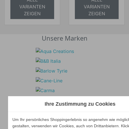
absolut
versandkostenfrei
VARIANTEN
VARIANTEN
versandkostenfrei
ZEIGEN
ZEIGEN
Unsere Marken
Ihre Zustimmung zu Cookies
Um Ihr persönliches Shoppingerlebnis so angenehm wie möglic
gestalten, verwenden wir Cookies, auch von Drittanbietern. Klic