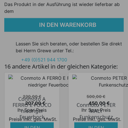
Das Produkt in der Ausführung ist wieder lieferbar ab
dem
IN DEN WARENKORB
Lassen Sie sich beraten, oder bestellen Sie direkt
bei Herrn Grewe unter Tel.:
+49 (0)521 944 1700
16 andere Artikel in der gleichen Kategorie:
Verkaufspreis
Verkaufspreis
230,00 €
500,00 €
Conmoto A
207,00 €
450,00 €
FERRO E FUOCO
Conmoto PETER
Preis
Preis
Ihr Spar-Preis
Ihr Spar-Preis
niedriger
MALY
Feuerbock
Funkenschutz
Preise inkl. ges. MwSt.
Preise inkl. ges. MwSt.
IN DEN
IN DEN
absolut
absolut