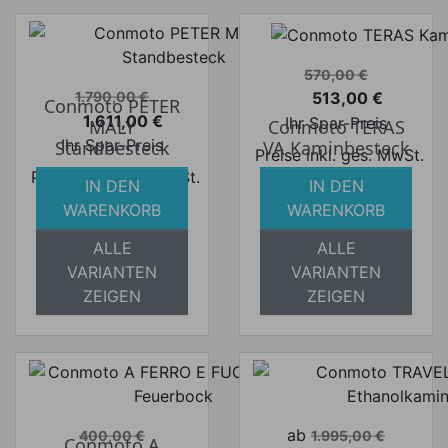
Verkaufspreis
570,00 €
Verkaufspreis
513,00 €
1.790,00 €
Conmoto PETER
Preis
1.611,00 €
Ihr Spar-Preis
MALY
Conmoto TERAS
Preis
Ihr Spar-Preis
Standbesteck
VA Kaminbesteck
Preise inkl. ges. MwSt.
Preise inkl. ges. MwSt.
absolut
IN DEN
IN DEN
absolut
versandkostenfrei
WARENKORB
WARENKORB
versandkostenfrei
ALLE
ALLE
VARIANTEN
VARIANTEN
ZEIGEN
ZEIGEN
Verkaufspreis
Verkaufspreis
ab
400,00 €
1.995,00 €
Conmoto A