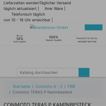
Lieferzeiten werden
Täglicher Versand
täglich aktualisiert |
Ihrer Ware |
Telefonisch täglich
von 10 - 18 Uhr erreichbar |
Bis zu
100%
10%
Persönlich für Sie da:
Marken Qualität
extra sparen
+49 (0)521 944 1700
Startseite
Conmoto A - Z
FIRE
Conmoto TERAS P Kaminbesteck
CONMOTO TERAS P KAMINBESTECK