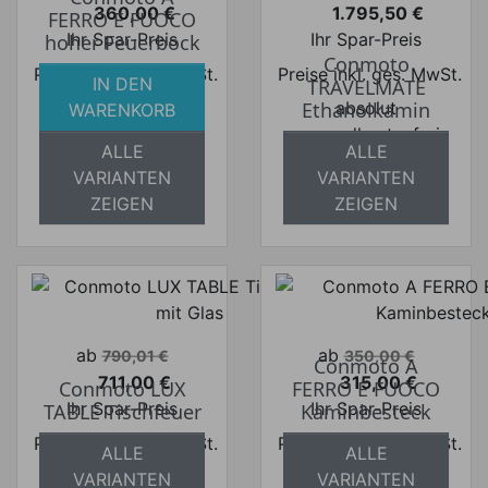
360,00 €
1.795,50 €
FERRO E FUOCO
Preis
Preis
Ihr Spar-Preis
Ihr Spar-Preis
hoher Feuerbock
Conmoto
Preise inkl. ges. MwSt.
Preise inkl. ges. MwSt.
IN DEN
TRAVELMATE
absolut
absolut
Ethanolkamin
WARENKORB
versandkostenfrei
versandkostenfrei
ALLE
ALLE
VARIANTEN
VARIANTEN
ZEIGEN
ZEIGEN
Verkaufspreis
Verkaufspreis
ab
ab
790,01 €
350,00 €
Conmoto A
711,00 €
315,00 €
Conmoto LUX
FERRO E FUOCO
Preis
Preis
Ihr Spar-Preis
Ihr Spar-Preis
TABLE Tischfeuer
Kaminbesteck
Preise inkl. ges. MwSt.
Preise inkl. ges. MwSt.
ALLE
ALLE
absolut
absolut
VARIANTEN
VARIANTEN