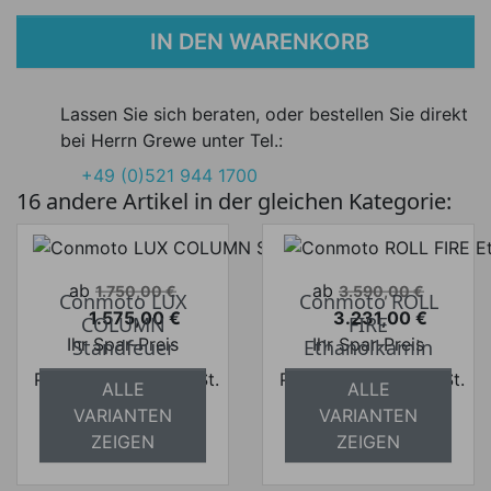
IN DEN WARENKORB
Lassen Sie sich beraten, oder bestellen Sie direkt
bei Herrn Grewe unter Tel.:
+49 (0)521 944 1700
16 andere Artikel in der gleichen Kategorie:
Verkaufspreis
Verkaufspreis
ab
ab
1.750,00 €
3.590,00 €
Conmoto LUX
Conmoto ROLL
1.575,00 €
3.231,00 €
COLUMN
FIRE
Preis
Preis
Ihr Spar-Preis
Ihr Spar-Preis
Standfeuer
Ethanolkamin
Preise inkl. ges. MwSt.
Preise inkl. ges. MwSt.
ALLE
ALLE
absolut
absolut
VARIANTEN
VARIANTEN
versandkostenfrei
versandkostenfrei
ZEIGEN
ZEIGEN