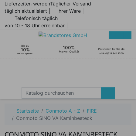
Lieferzeiten werden
Täglicher Versand
täglich aktualisiert |
Ihrer Ware |
Telefonisch täglich
von 10 - 18 Uhr erreichbar |
Bis zu
100%
10%
Persönlich für Sie da:
Marken Qualität
extra sparen
+49 (0)521 944 1700
Startseite
Conmoto A - Z
FIRE
Conmoto SINO VA Kaminbesteck
CONMOTO SINO VA KAMINBESTECK