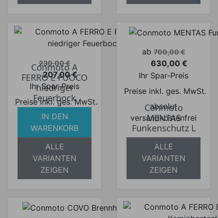
Verkaufspreis
ab
700,00 €
Verkaufspreis
630,00 €
230,00 €
Conmoto A
Preis
207,00 €
Ihr Spar-Preis
FERRO E FUOCO
Preis
Ihr Spar-Preis
niedriger
Preise inkl. ges. MwSt.
Feuerbock
Preise inkl. ges. MwSt.
absolut
Conmoto
IN DEN
absolut
MENTAS
versandkostenfrei
Funkenschutz L
WARENKORB
versandkostenfrei
ALLE
ALLE
VARIANTEN
VARIANTEN
ZEIGEN
ZEIGEN