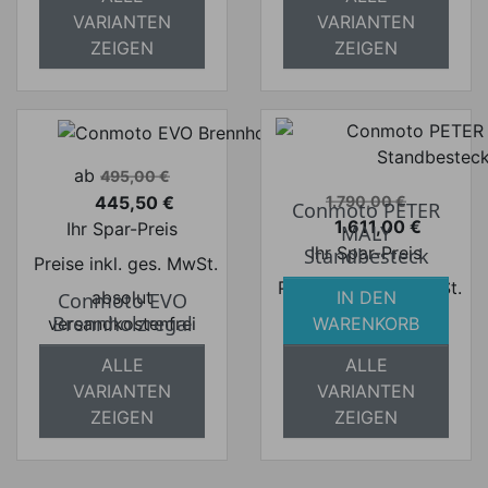
versandkostenfrei
versandkostenfrei
VARIANTEN
VARIANTEN
ZEIGEN
ZEIGEN
Verkaufspreis
ab
495,00 €
Verkaufspreis
445,50 €
1.790,00 €
Conmoto PETER
Preis
1.611,00 €
Ihr Spar-Preis
MALY
Preis
Ihr Spar-Preis
Standbesteck
Preise inkl. ges. MwSt.
Preise inkl. ges. MwSt.
absolut
IN DEN
Conmoto EVO
absolut
Brennholzregal
versandkostenfrei
WARENKORB
versandkostenfrei
ALLE
ALLE
VARIANTEN
VARIANTEN
ZEIGEN
ZEIGEN