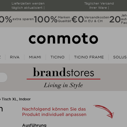
Lieferzeiten werden
Täglicher Versand
täglich aktualisiert |
Ihrer Ware |
Jah
10%
100%
€0
20
Marken
Versandkosten
extra sparen
aut
Qualität
in EU & CH
Fac
Z
RIVA
MIAMI
TICINO
TICINO FRAME
SOLUS
 Tisch XL, Indoor
h
Nachfolgend können Sie das
Produkt individuell anpassen
Nachfolgend können Sie das 
Ausführung