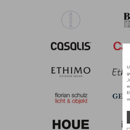
U
g
„
w
E
u