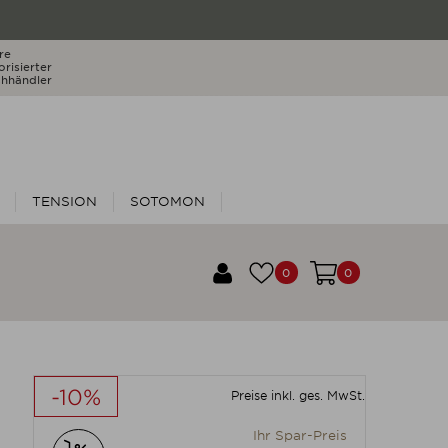
re
orisierter
hhändler
TENSION
SOTOMON
0
0
-10%
Preise inkl. ges. MwSt.
Ihr Spar-Preis
Produkt individuell anpassen