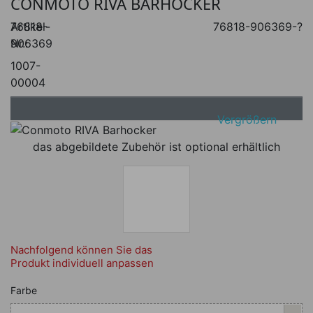
CONMOTO RIVA BARHOCKER
Artikel-
76818-
76818-906369-?
Nr.:
906369
1007-
00004
Vergrößern
das abgebildete Zubehör ist optional erhältlich
Nachfolgend können Sie das
Produkt individuell anpassen
Nachfolgend können Sie das Produkt i
Farbe