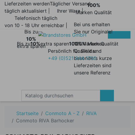
Lieferzeiten werden
Täglicher Versand
100%
täglich aktualisiert |
Ihrer Ware |
Marken Qualität
Telefonisch täglich
Bei uns erhalten
von 10 - 18 Uhr erreichbar |
Bis zu
Sie nur Originale!
10%
Bis zu
10%
extra sparen
100%
100% Marken
Marken Qualität
extra sparen
Persönlich für Sie da:
Qualität und
+49 (0)521 944 1700
besonders kurze
Lieferzeiten sind
unsere Referenz
Startseite
Conmoto A - Z
RIVA
Conmoto RIVA Barhocker