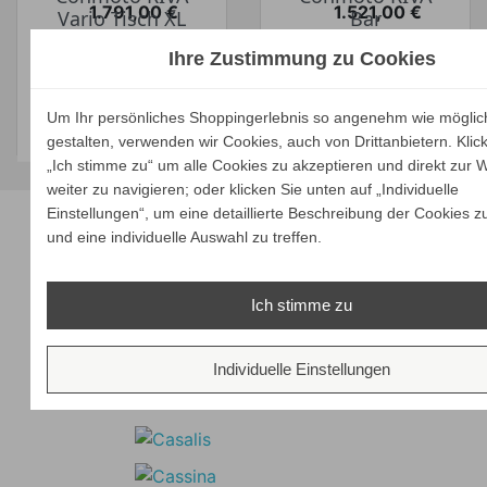
1.791,00 €
1.521,00 €
Vario Tisch XL
Bar
Preis
Preis
Ihr Spar-Preis
Ihr Spar-Preis
Ihre Zustimmung zu Cookies
ALLE
ALLE
Preise inkl. ges. MwSt.
Preise inkl. ges. MwSt.
VARIANTEN
VARIANTEN
absolut
absolut
ZEIGEN
ZEIGEN
Um Ihr persönliches Shoppingerlebnis so angenehm wie möglic
versandkostenfrei
versandkostenfrei
gestalten, verwenden wir Cookies, auch von Drittanbietern. Klic
„Ich stimme zu“ um alle Cookies zu akzeptieren und direkt zur 
weiter zu navigieren; oder klicken Sie unten auf „Individuelle
Unsere Marken
Einstellungen“, um eine detaillierte Beschreibung der Cookies z
und eine individuelle Auswahl zu treffen.
Ich stimme zu
Individuelle Einstellungen