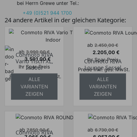
bei Herrn Grewe unter Tel.:
+49 (0)521 944 1700
24 andere Artikel in der gleichen Kategorie:
Verkaufspreis
ab
2.450,00 €
Verkaufspreis
ab
2.205,00 €
3.990,00 €
Conmoto RIVA
Preis
3.591,00 €
Ihr Spar-Preis
Vario Tisch XL,
Conmoto RIVA
Preis
Ihr Spar-Preis
Indoor
Lounge Sessel
Preise inkl. ges. MwSt.
Preise inkl. ges. MwSt.
absolut
ALLE
ALLE
absolut
versandkostenfrei
VARIANTEN
VARIANTEN
versandkostenfrei
ZEIGEN
ZEIGEN
Verkaufspreis
Verkaufspreis
ab
ab
7.850,00 €
6.730,00 €
Conmoto RIVA
7.065,00 €
6.057,00 €