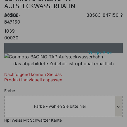
AUFSTECKWASSERHAHN
Artikel-
88583-
88583-847150-?
Nr.:
847150
1039-
00030
Vergrößern
das abgebildete Zubehör ist optional erhältlich
Nachfolgend können Sie das
Produkt individuell anpassen
Nachfolgend können Sie das Produkt i
Farbe
Farbe - wählen Sie bitte hier
Hpl Weiss Mit Schwarzer Kante