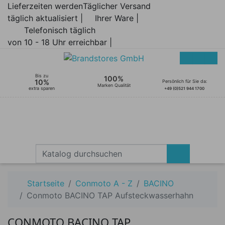
Lieferzeiten werden
Täglicher Versand
täglich aktualisiert |
Ihrer Ware |
Telefonisch täglich
von 10 - 18 Uhr erreichbar |
Bis zu
100%
10%
Persönlich für Sie da:
Marken Qualität
extra sparen
+49 (0)521 944 1700
Startseite
Conmoto A - Z
BACINO
Conmoto BACINO TAP Aufsteckwasserhahn
CONMOTO BACINO TAP