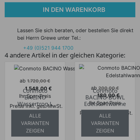
IN DEN WARENKORB
Lassen Sie sich beraten, oder bestellen Sie direkt
bei Herrn Grewe unter Tel.:
+49 (0)521 944 1700
4 andere Artikel in der gleichen Kategorie:
Verkaufspreis
ab
1.720,00 €
Verkaufspreis
ab
1.548,00 €
200,00 €
Conmoto
Conmoto
Preis
180,00 €
Ihr Spar-Preis
BACINO
BACINO BOWL
Preis
Ihr Spar-Preis
Wassertrog L
Edelstahlwanne
Preise inkl. ges. MwSt.
Preise inkl. ges. MwSt.
absolut
ALLE
ALLE
absolut
versandkostenfrei
VARIANTEN
VARIANTEN
versandkostenfrei
ZEIGEN
ZEIGEN