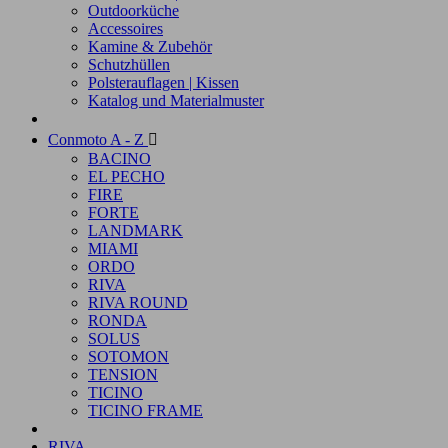
Outdoorküche
Accessoires
Kamine & Zubehör
Schutzhüllen
Polsterauflagen | Kissen
Katalog und Materialmuster
Conmoto A - Z

BACINO
EL PECHO
FIRE
FORTE
LANDMARK
MIAMI
ORDO
RIVA
RIVA ROUND
RONDA
SOLUS
SOTOMON
TENSION
TICINO
TICINO FRAME
RIVA