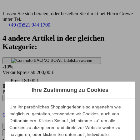
Lassen Sie sich beraten, oder bestellen Sie direkt bei Herrn Grewe
unter Tel.:
+49 (0)521 944 1700
4 andere Artikel in der gleichen
Kategorie:
-10%
Verkaufspreis
ab
200,00 €
Preis
180,00 €
Ihr Spar-Preis
Ihre Zustimmung zu Cookies
Preise inkl. ges. MwSt.
absolut versandkostenfrei
Um Ihr persönliches Shoppingerlebnis so angenehm wie
möglich zu gestalten, verwenden wir Cookies, auch von
Conmoto BACINO BOWL Edelstahlwanne
Drittanbietern. Klicken Sie auf „Ich stimme zu“ um alle
Alle Varianten zeigen
Cookies zu akzeptieren und direkt zur Website weiter zu
navigieren; oder klicken Sie unten auf „Individuelle
-10%