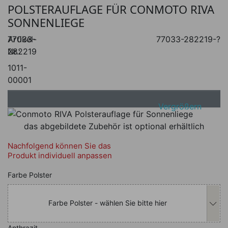
POLSTERAUFLAGE FÜR CONMOTO RIVA
SONNENLIEGE
Artikel-
77033-
77033-282219-?
Nr.:
282219
1011-
00001
Vergrößern
das abgebildete Zubehör ist optional erhältlich
Nachfolgend können Sie das
Produkt individuell anpassen
Nachfolgend können Sie das Produkt i
Farbe Polster
Farbe Polster - wählen Sie bitte hier
Anthrazit