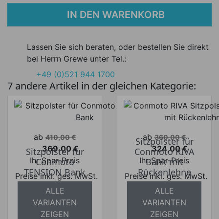
IN DEN WARENKORB
Lassen Sie sich beraten, oder bestellen Sie direkt
bei Herrn Grewe unter Tel.:
+49 (0)521 944 1700
7 andere Artikel in der gleichen Kategorie:
Verkaufspreis
Verkaufspreis
ab
ab
410,00 €
360,00 €
Sitzpolster für
369,00 €
324,00 €
Sitzpolster für
Conmoto RIVA
Preis
Preis
Ihr Spar-Preis
Ihr Spar-Preis
Conmoto
Bank mit
TENSION Bank
Rückenlehne
Preise inkl. ges. MwSt.
Preise inkl. ges. MwSt.
ALLE
ALLE
absolut
absolut
VARIANTEN
VARIANTEN
versandkostenfrei
versandkostenfrei
ZEIGEN
ZEIGEN