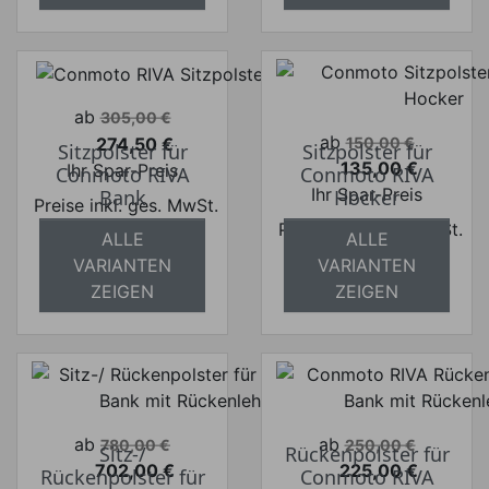
Verkaufspreis
ab
305,00 €
Verkaufspreis
ab
274,50 €
150,00 €
Sitzpolster für
Sitzpolster für
Preis
135,00 €
Ihr Spar-Preis
Conmoto RIVA
Conmoto RIVA
Preis
Ihr Spar-Preis
Bank
Hocker
Preise inkl. ges. MwSt.
Preise inkl. ges. MwSt.
absolut
ALLE
ALLE
absolut
versandkostenfrei
VARIANTEN
VARIANTEN
versandkostenfrei
ZEIGEN
ZEIGEN
Verkaufspreis
Verkaufspreis
ab
ab
780,00 €
250,00 €
Sitz-/
Rückenpolster für
702,00 €
225,00 €
Rückenpolster für
Conmoto RIVA
Preis
Preis