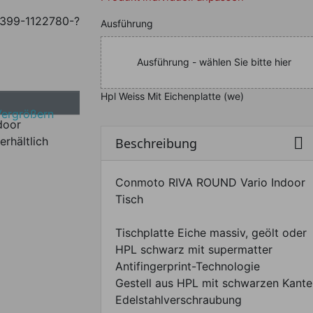
1399-1122780-?
Nachfolgend können Sie da
Ausführung
Ausführung - wählen Sie bitte hier
Hpl Weiss Mit Eichenplatte (we)
Vergrößern
erhältlich

Beschreibung
Conmoto RIVA ROUND Vario Indoor
Tisch
Tischplatte Eiche massiv, geölt oder
HPL schwarz mit supermatter
Antifingerprint-Technologie
Gestell aus HPL mit schwarzen Kante
Edelstahlverschraubung