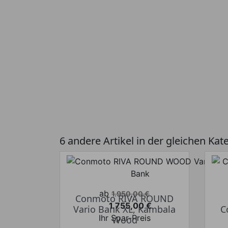
6 andere Artikel in der gleichen Kat
Verkaufspreis
ab
1.950,00 €
Conmoto RIVA ROUND
1.755,00 €
Vario Bank XL, Kambala
C
Preis
Ihr Spar-Preis
Wood