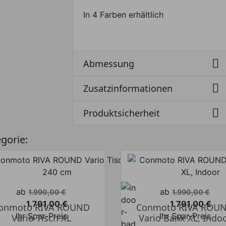
In 4 Farben erhältlich

Abmessung

Zusatzinformationen

Produktsicherheit
egorie:
Verkaufspreis
Verkaufspreis
ab
ab
1.990,00 €
1.990,00 €
1.791,00 €
1.791,00 €
onmoto RIVA ROUND
Conmoto RIVA ROU
Preis
Preis
Ihr Spar-Preis
Ihr Spar-Preis
Vario Tisch XL
Vario Bank XL, Indo