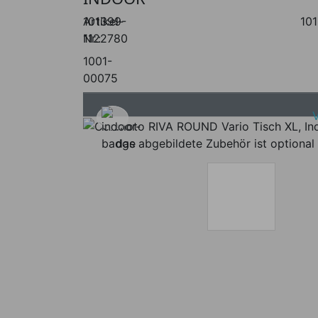
Artikel-
101399-
10
Nr.:
1122780
1001-
00075
das abgebildete Zubehör ist optional 