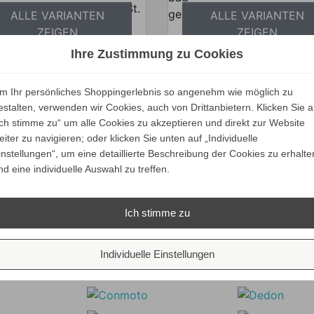
Preise inkl. ges. MwSt.
Preise inkl. ges.
ALLE VARIANTEN
ALLE VARIANTEN
bsolut versandkostenfrei
absolut versandkosten
ZEIGEN
ZEIGEN
Ihre Zustimmung zu Cookies
m Ihr persönliches Shoppingerlebnis so angenehm wie möglich zu
estalten, verwenden wir Cookies, auch von Drittanbietern. Klicken Sie a
Verkaufspreis
ab
4.290,00 €
onmoto RIVA ROUND
Ich stimme zu“ um alle Cookies zu akzeptieren und direkt zur Website
3.861,00 €
Vario Tisch-Set
Preis
eiter zu navigieren; oder klicken Sie unten auf „Individuelle
Ihr Spar-Preis
instellungen“, um eine detaillierte Beschreibung der Cookies zu erhalte
ALLE VARIANTEN
nd eine individuelle Auswahl zu treffen.
Preise inkl. ges. MwSt.
ZEIGEN
bsolut versandkostenfrei
Ich stimme zu
Unsere Marken
Individuelle Einstellungen