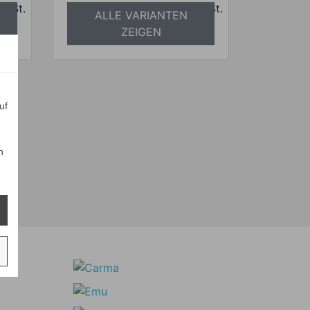
 MwSt.
Preise inkl. ges. MwSt.
ALLE VARIANTEN
frei
absolut versandkostenfrei
ZEIGEN
uf
n