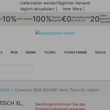
Lieferzeiten werden
Täglicher Versand
täglich aktualisiert |
Ihrer Ware |
Jahre
10%
100%
€0
20
Marken
Versandkosten
zu
extra sparen
autorisi
Qualität
in EU & CH
Fachhän
 Z
RIVA
MIAMI
TICINO
TICINO FRAME
SOLUS
OUND
Conmoto RIVA ROUND Vario Tisch XL, Indoor
ISCH XL,
Nachfolgend können Sie das
Produkt individuell anpassen