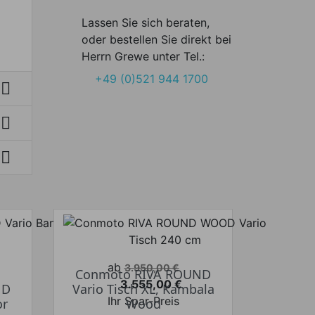
Lassen Sie sich beraten,
oder bestellen Sie direkt bei
Herrn Grewe unter Tel.:
+49 (0)521 944 1700



Verkaufspreis
ab
3.950,00 €
Conmoto RIVA ROUND
3.555,00 €
ND
Vario Tisch XL, Kambala
Preis
Ihr Spar-Preis
or
Wood