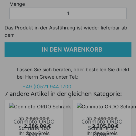
Menge
Das Produkt in der Ausführung ist wieder lieferbar ab
dem
IN DEN WARENKORB
Lassen Sie sich beraten, oder bestellen Sie direkt
bei Herrn Grewe unter Tel.:
+49 (0)521 944 1700
7 andere Artikel in der gleichen Kategorie:
Verkaufspreis
Verkaufspreis
ab
ab
2.540,00 €
2.450,00 €
Conmoto ORDO
Conmoto ORDO
2.286,00 €
2.205,00 €
Schrank 100
Schrank 50
Preis
Preis
Ihr Spar-Preis
Ihr Spar-Preis
Space
Drawer