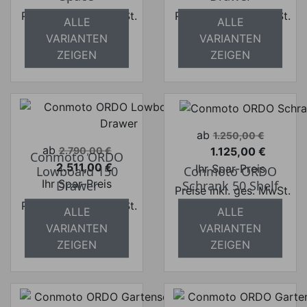
Preise inkl. ges. MwSt.
Preise inkl. ges. MwSt.
ALLE
ALLE
absolut
absolut
VARIANTEN
VARIANTEN
versandkostenfrei
versandkostenfrei
ZEIGEN
ZEIGEN
Verkaufspreis
ab
1.250,00 €
Verkaufspreis
ab
1.125,00 €
2.790,00 €
Conmoto ORDO
Preis
2.511,00 €
Ihr Spar-Preis
Lowboard 150
Conmoto ORDO
Preis
Ihr Spar-Preis
Drawer
Schrank 50 Shelf
Preise inkl. ges. MwSt.
Preise inkl. ges. MwSt.
absolut
ALLE
ALLE
absolut
versandkostenfrei
VARIANTEN
VARIANTEN
versandkostenfrei
ZEIGEN
ZEIGEN