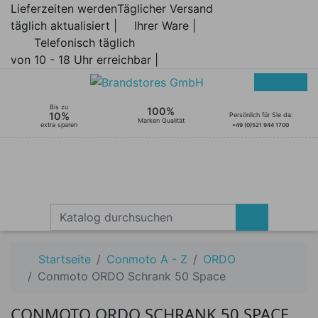
Lieferzeiten werden
Täglicher Versand
täglich aktualisiert |
Ihrer Ware |
Telefonisch täglich
von 10 - 18 Uhr erreichbar |
Bis zu
100%
10%
Persönlich für Sie da:
Marken Qualität
extra sparen
+49 (0)521 944 1700
Startseite
Conmoto A - Z
ORDO
Conmoto ORDO Schrank 50 Space
CONMOTO ORDO SCHRANK 50 SPACE