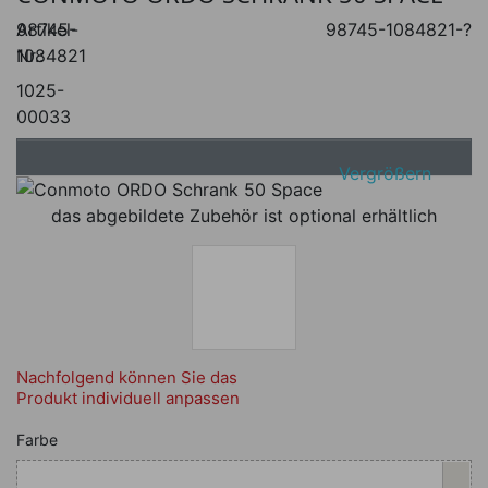
Artikel-
98745-
98745-1084821-?
Nr.:
1084821
1025-
00033
Vergrößern
das abgebildete Zubehör ist optional erhältlich
Nachfolgend können Sie das
Produkt individuell anpassen
Nachfolgend können Sie das Produkt i
Farbe